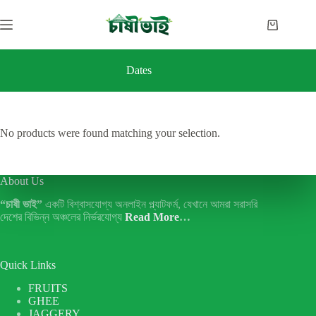
Skip
to
Shopping
content
cart
Dates
No products were found matching your selection.
About Us
“চাষী ভাই”
একটি বিশ্বাসযোগ্য অনলাইন প্ল্যাটফর্ম, যেখানে আমরা সরাসরি
দেশের বিভিন্ন অঞ্চলের নির্ভরযোগ্য
Read More
…
Quick Links
FRUITS
GHEE
JAGGERY