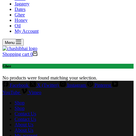
Jaggery
Dates
Ghee
Honey
Oil
My Account
Menu
Shopping cart
0
Ghee
No products were found matching your selection.
Facebook
X (Twitter)
Instagram
Pinterest
YouTube
Vimeo
Shop
Shop
Contact Us
Contact Us
About Us
About Us
My account