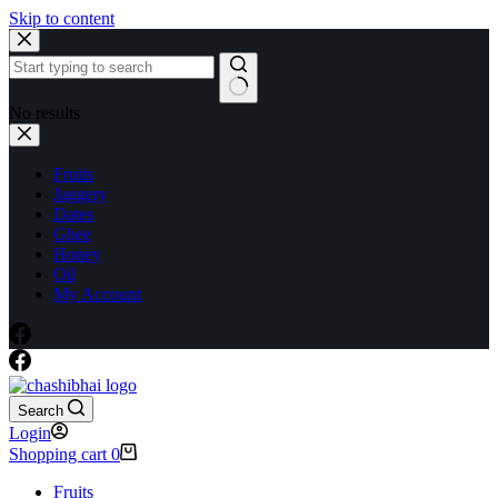
Skip to content
No results
Fruits
Jaggery
Dates
Ghee
Honey
Oil
My Account
Search
Login
Shopping cart
0
Fruits